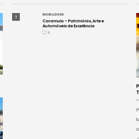
MOBILIDADE
1
Caramulo – Património, Arte e
Automóveis de Excelência
0
P
T
A
P
t
c