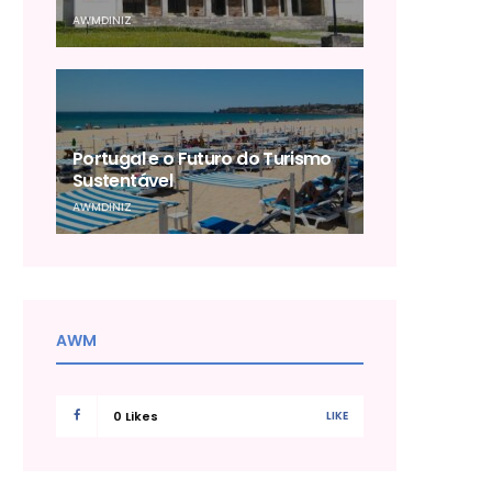
AWMDINIZ
Portugal e o Futuro do Turismo
Sustentável
AWMDINIZ
AWM
0
Likes
LIKE